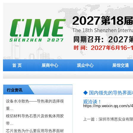
首 页
展商中心
观众中心
展馆交通
行业资讯
◆ 国内领先的导热界面
设备水冷散热——导热液的选择很
观洽谈！
https://mp.weixin.qq.com/
重...
模切材料导热石墨片及铁氧体用胶
上一篇：深圳市博恩实业有限
带...
芯片发热为什么要应用导热界面材