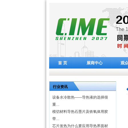
首 页
展商中心
观
行业资讯
设备水冷散热——导热液的选择很
重...
模切材料导热石墨片及铁氧体用胶
带...
芯片发热为什么要应用导热界面材