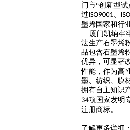
门市“创新型试
过
、
ISO9001
IS
墨烯国家和行
厦门凯纳牢
法生产石墨烯
品
包含
石墨烯
优异
，可显著
性能，作为高
墨、纺织、膜
拥有自主知识
项国家发明
34
注册商标。
了解更多详细